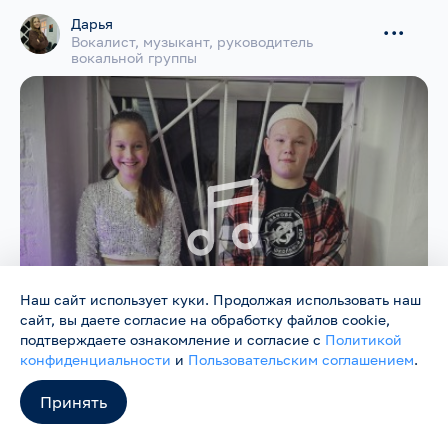
Дарья
...
Вокалист, музыкант, руководитель
вокальной группы
Наш сайт использует куки. Продолжая использовать наш
сайт, вы даете согласие на обработку файлов cookie,
подтверждаете ознакомление и согласие с
Политикой
конфиденциальности
и
Пользовательским соглашением
.
Принять
Врангель не врал
8
2
95