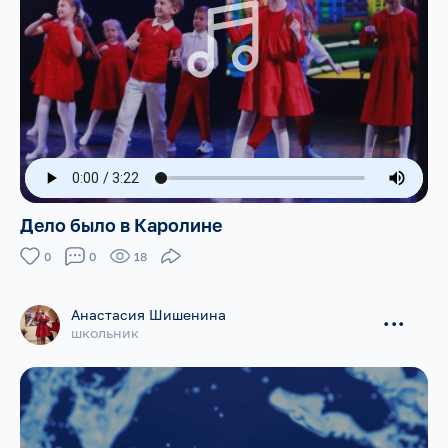
Дело было в Каролине
0
0
18
Анастасия Шишенина
...
школьник