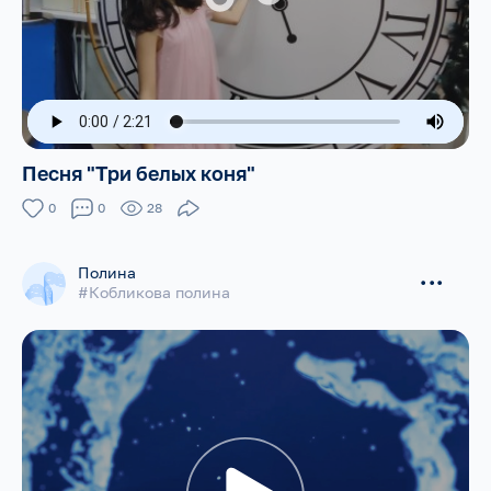
Песня "Три белых коня"
0
0
28
Полина
...
#Кобликова полина