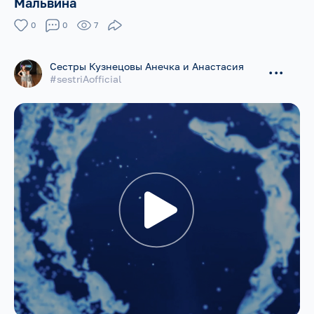
Мальвина
0
0
7
Сестры Кузнецовы Анечка и Анастасия
...
#sestriAofficial