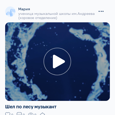
Мария
...
ученица музыкальной школы им.Андреева
(хоровое отеделение)
Шел по лесу музыкант
0
0
0