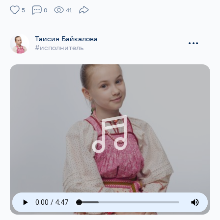
5
0
41
Таисия Байкалова
...
#исполнитель