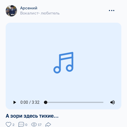
Арсений
...
Вокалист- любитель
А зори здесь тихие...
2
0
17