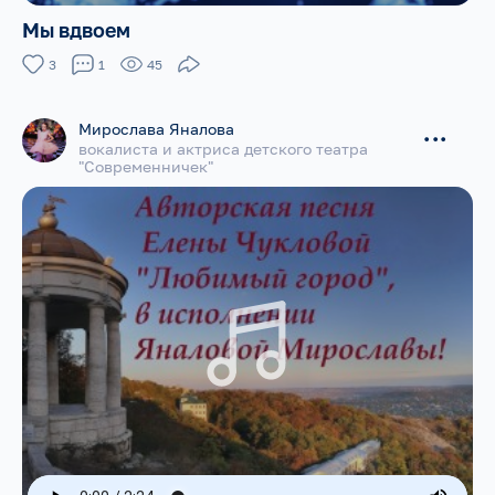
Мы вдвоем
3
1
45
Мирослава Яналова
...
вокалиста и актриса детского театра
"Современничек"