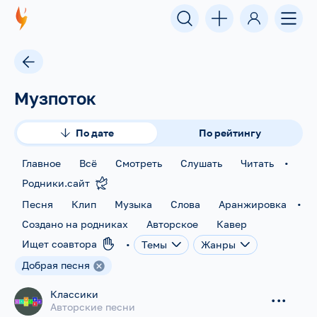
Музпоток
По дате
По рейтингу
•
Главное
Всё
Смотреть
Слушать
Читать
Родники.сайт
•
Песня
Клип
Музыка
Слова
Аранжировка
Создано на родниках
Авторское
Кавер
•
Ищет соавтора
Темы
Жанры
Добрая песня
Классики
...
Авторские песни