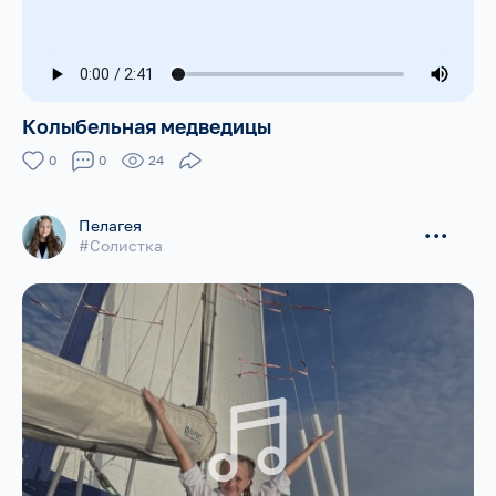
Колыбельная медведицы
0
0
24
Пелагея
...
#Солистка