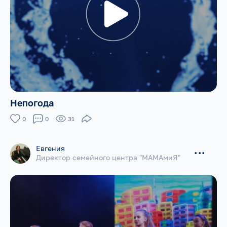
Непогода
0
0
31
Евгения
...
Директор семейного центра "МАМАмиЯ"