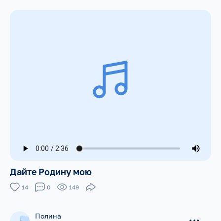
Дайте Родину мою
14
0
149
Полина
...