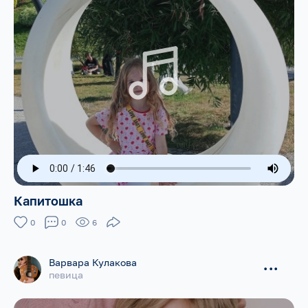
Капитошка
0
0
6
Варвара Кулакова
...
певица