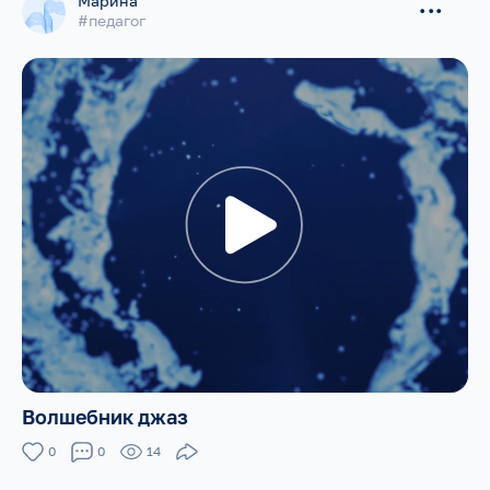
Марина
...
#педагог
Волшебник джаз
0
0
14