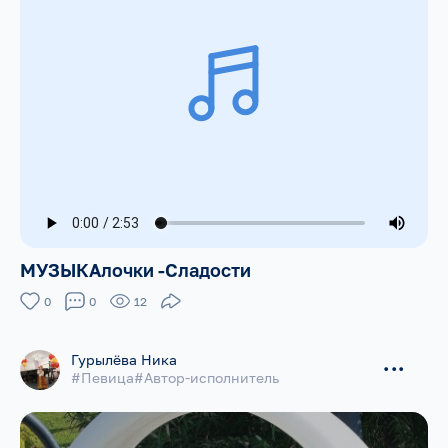
МУЗЫКАлочки -Сладости
0
0
12
Гурылëва Ника
...
#Певица#Автор-исполнитель