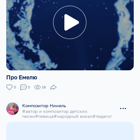
Про Емелю
0
0
16
Композитор Нинель
...
#автор и композитор детских
песен#певица#народный вокал#педагог
раннего музыкального развития#артистка