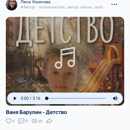
Лена Ульянова
...
#Автор - исполнитель, автор песен, поэт
Ваня Барулин - Детство
1
0
21