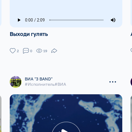
Выходи гулять
2
0
19
...
ВИА "3 BAND"
#Исполнитель#ВИА