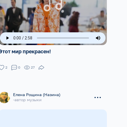
Этот мир прекрасен!
2
0
27
...
Елена Рощина (Назина)
-автор музыки