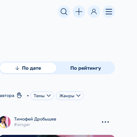
По дате
По рейтингу
•
оавтора
Темы
Жанры
...
Тимофей Дробышев
#singer