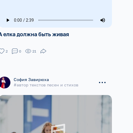
А елка должна быть живая
2
0
21
...
София Завирюха
#автор текстов песен и стихов