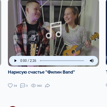
Нарисую счастье "Филин Band"
34
3
360