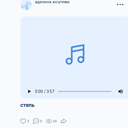
...
адэлина юсупова
степь
2
0
26