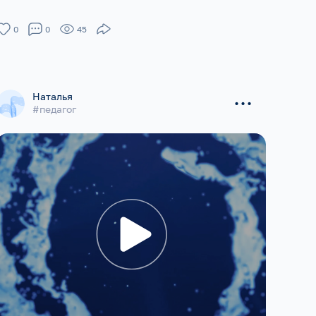
0
0
45
...
Наталья
#педагог