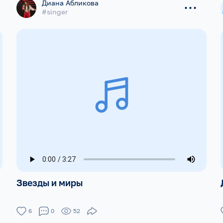
...
Диана Абликова
#singer
Звезды и миры
6
0
52