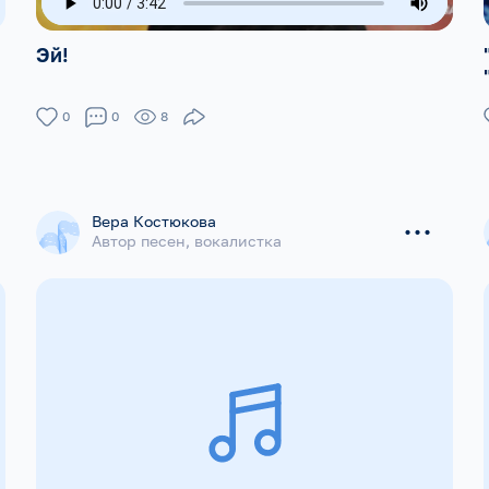
Эй!
0
0
8
...
Вера Костюкова
Автор песен, вокалистка