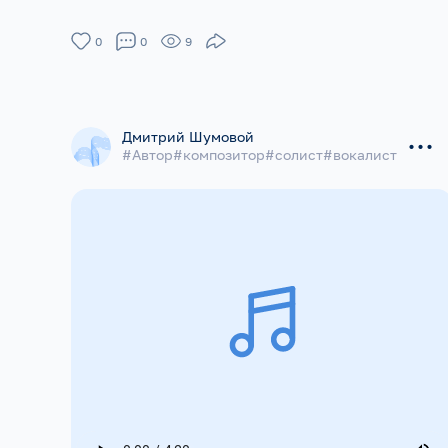
0
0
9
...
Дмитрий Шумовой
#Автор#композитор#солист#вокалист