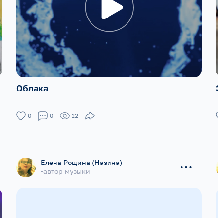
Облака
0
0
22
...
Елена Рощина (Назина)
-автор музыки