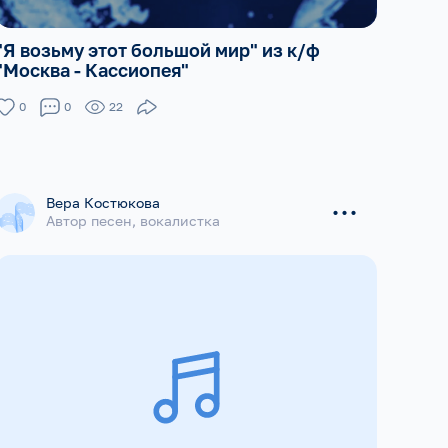
"Я возьму этот большой мир" из к/ф
"Москва - Кассиопея"
0
0
22
...
Вера Костюкова
Автор песен, вокалистка