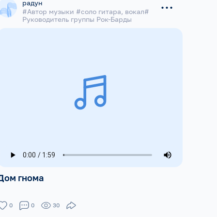
...
радун
#Автор музыки #соло гитара, вокал#
Руководитель группы Рок-Барды
Дом гнома
0
0
30