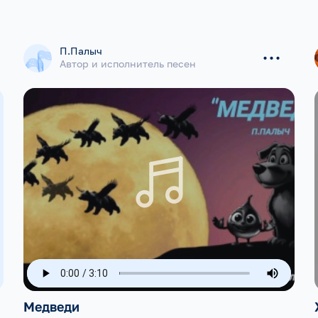
...
П.Палыч
Автор и исполнитель песен
Медведи