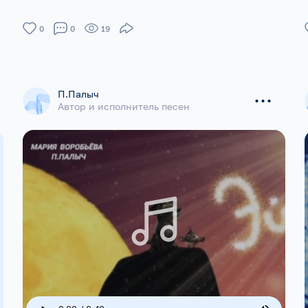
0
0
19
...
П.Палыч
Автор и исполнитель песен