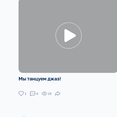
Мы танцуем джаз!
1
0
15