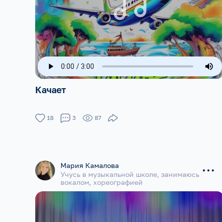
Качает
18
3
87
...
Мария Камалова
Учусь в музыкальной школе, занимаюсь
вокалом, хореографией