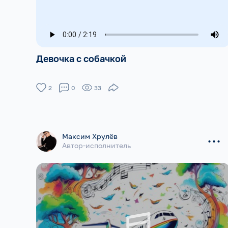
Девочка с собачкой
2
0
33
...
Максим Хрулёв
Автор-исполнитель