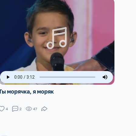
Ты морячка, я моряк
4
2
47