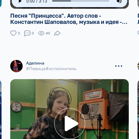
Песня "Принцесса". Автор слов -
Константин Шаповалов, музыка и идея -...
3
0
40
...
Aделина
#Певица#исполнитель