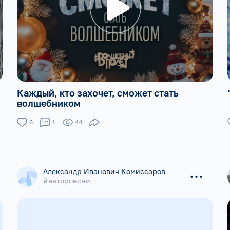
Каждый, кто захочет, сможет стать
волшебником
6
1
44
...
Александр Иванович Комиссаров
#авторпесни