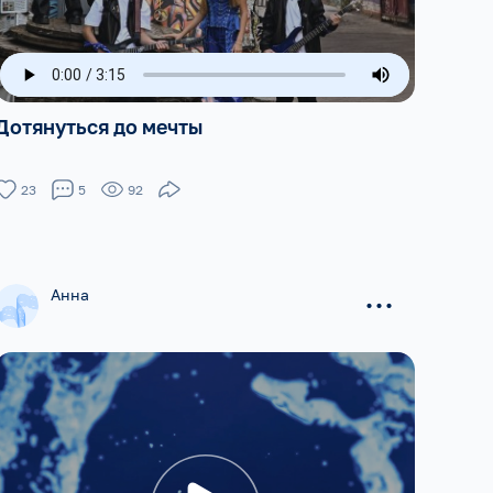
Дотянуться до мечты
23
5
92
...
Анна