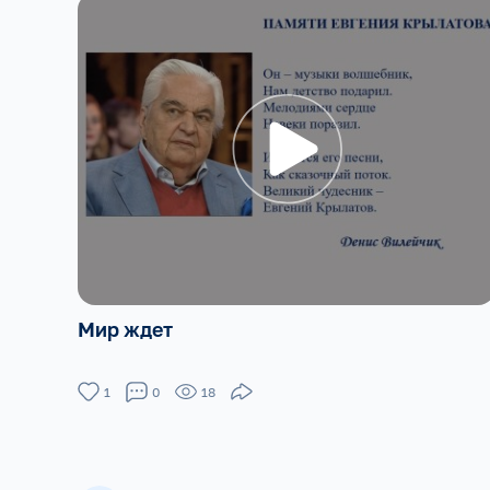
Мир ждет
1
0
18