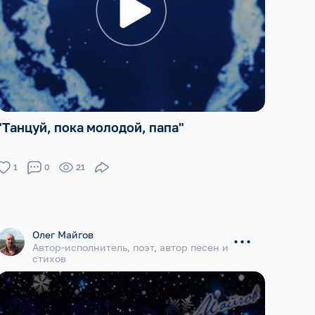
"Танцуй, пока молодой, папа"
1
0
21
...
Олег Майгов
Автор-исполнитель, поэт, автор песен и
стихов