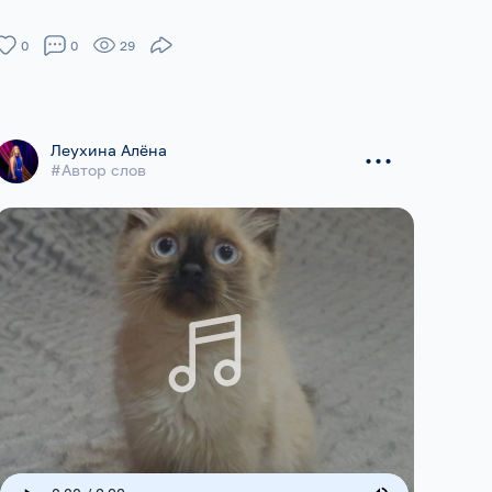
0
0
29
...
Леухина Алёна
#Автор слов