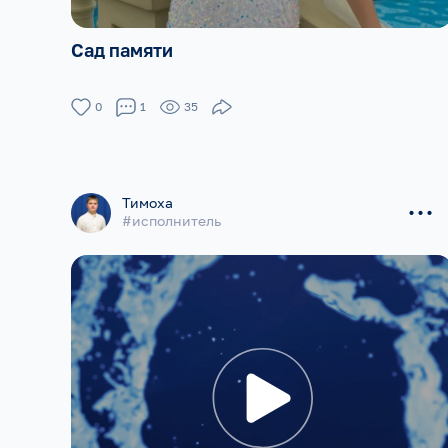
Сад памяти
0
1
35
...
Тимоха
#исполнитель