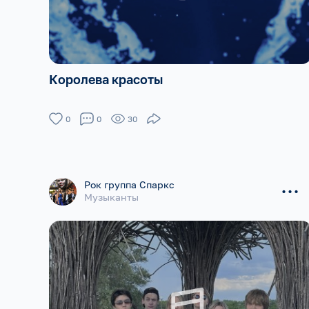
Королева красоты
0
0
30
...
Рок группа Спаркс
Музыканты