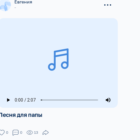
...
Евгения
-
Песня для папы
0
0
13