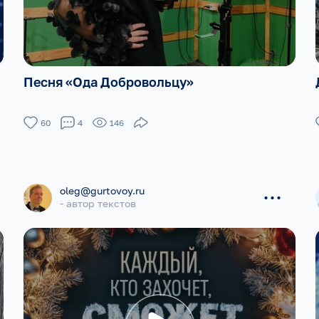
Песня «Ода Добровольцу»
60
4
146
...
oleg@gurtovoy.ru
- автор текстов