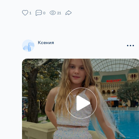
1
0
21
...
Ксения