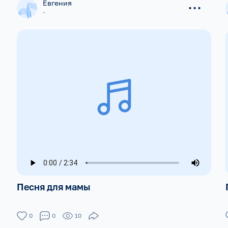
...
Евгения
-
Песня для мамы
0
0
10