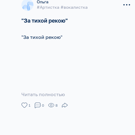
...
Ольга
#Артистка #вокалистка
"За тихой рекою"
"За тихой рекою"
Читать полностью
1
0
8