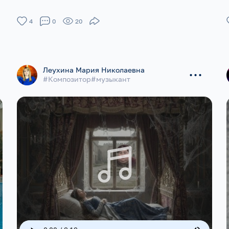
4
0
20
...
Леухина Мария Николаевна
#Композитор#музыкант