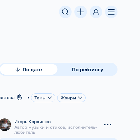
По дате
По рейтингу
•
оавтора
Темы
Жанры
...
Игорь Коркишко
Автор музыки и стихов, исполнитель-
любитель