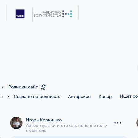
•
Родники.сайт
•
Ищет с
ка
Создано на родниках
Авторское
Кавер
...
Игорь Коркишко
Автор музыки и стихов, исполнитель-
любитель