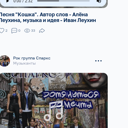
Песня "Кошка". Автор слов - Алёна
Леухина, музыка и идея - Иван Леухин
2
0
33
...
Рок группа Спаркс
Музыканты