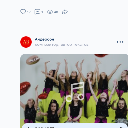
17
1
48
...
Андерсон
композитор, автор текстов