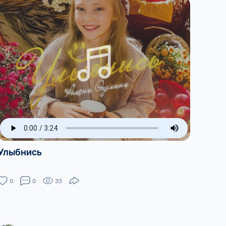
Улыбнись
0
0
33