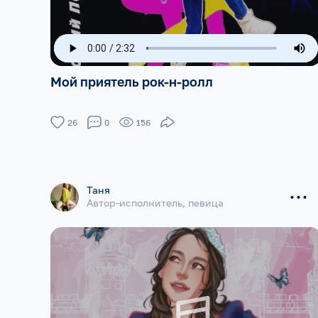
Мой приятель рок-н-ролл
26
0
156
...
Таня
Автор-исполнитель, певица