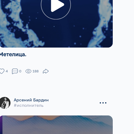
Метелица.
4
0
188
...
Арсений Бардин
#исполнитель