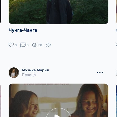
Чунга-Чанга
3
0
38
...
Музыка Мария
Певица