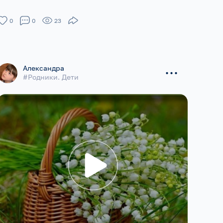
0
0
23
...
Александра
#Родники. Дети