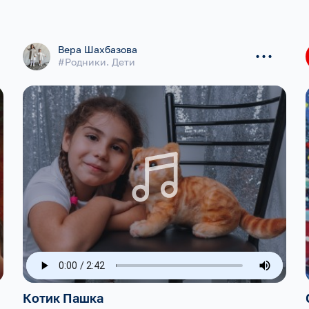
...
Вера Шахбазова
#Родники. Дети
Котик Пашка