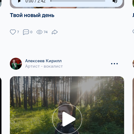
Твой новый день
7
0
74
...
Алексеев Кирилл
Артист - вокалист