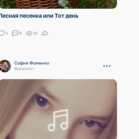
Лесная песенка или Тот день
1
0
21
...
София Фоменко
Вокалист