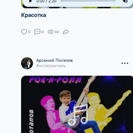
Красотка
0
0
10
...
Арсений Потапов
#исполнитель