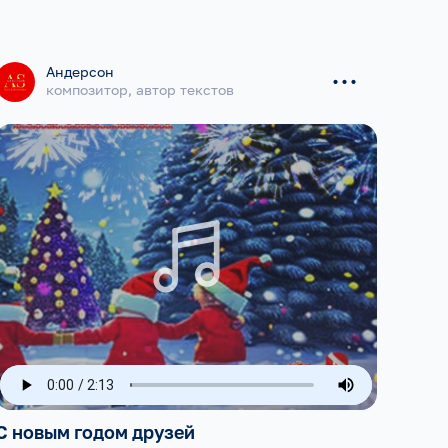
...
Андерсон
композитор, автор текстов
С новым годом друзей