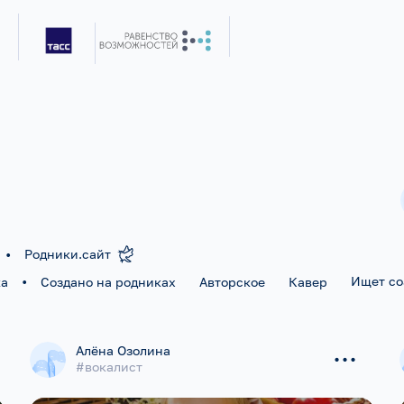
•
Родники.сайт
•
Ищет с
ка
Создано на родниках
Авторское
Кавер
...
Алёна Озолина
#вокалист