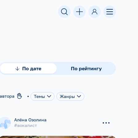
По дате
По рейтингу
•
оавтора
Темы
Жанры
...
Алёна Озолина
#вокалист