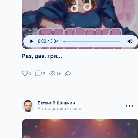
Раз, два, три...
1
0
19
...
Евгений Шишкин
Автор детских песен