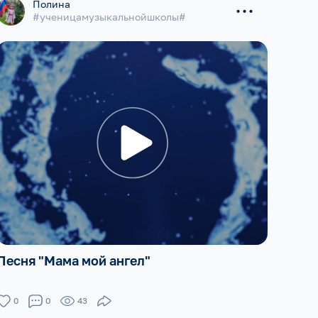
...
Полина
#ученицамузыкальнойшколы#
Песня "Мама мой ангел"
0
0
43