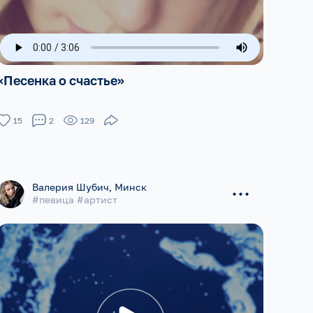
«Песенка о счастье»
15
2
129
...
Валерия Шубич, Минск
#певица #артист