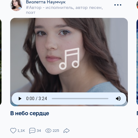
...
Виолетта Наумчук
#Автор - исполнитель, автор песен,
поэт
В небо сердце
1,1K
34
225