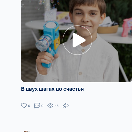
В двух шагах до счастья
0
0
43