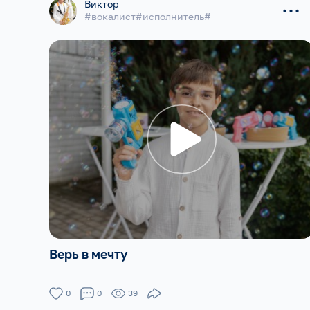
...
Виктор
#вокалист#исполнитель#
Верь в мечту
0
0
39