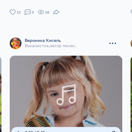
13
0
28
...
Вероника Кисель
Вокалистка,автор песен.