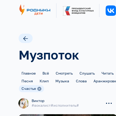
Музпоток
Главное
Всё
Смотреть
Слушать
Читать
Песня
Клип
Музыка
Слова
Аранжиров
Счастье
...
Виктор
#вокалист#исполнитель#