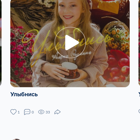
Улыбнись
1
0
33