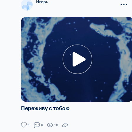
...
Игорь
Переживу с тобою
1
0
18