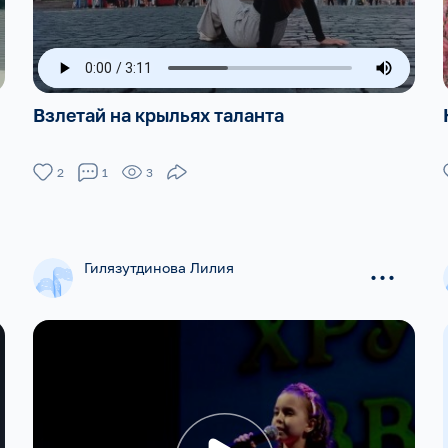
Взлетай на крыльях таланта
2
1
3
...
Гилязутдинова Лилия