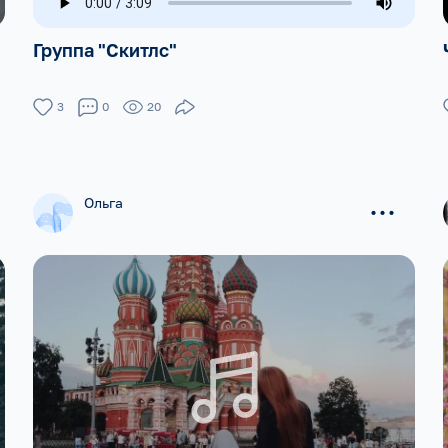
Группа "Скитлс"
3
0
20
...
Ольга