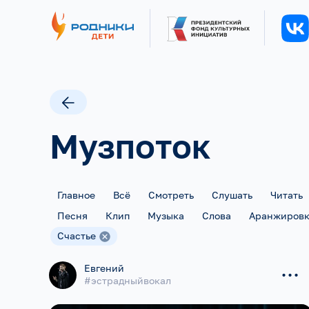
Музпоток
Главное
Всё
Смотреть
Слушать
Читать
Песня
Клип
Музыка
Слова
Аранжиров
Счастье
...
Евгений
#эстрадныйвокал