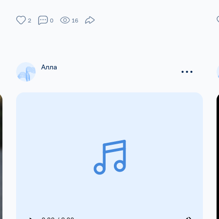
2
0
16
...
Алла