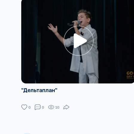
"Дельтаплан"
0
0
10