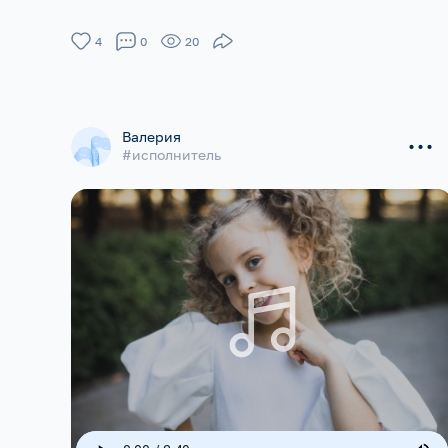
4
0
20
...
Валерия
#исполнитель