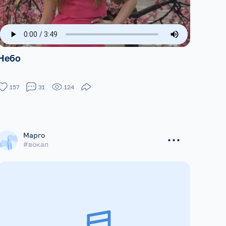
Небо
157
31
124
...
Марго
#вокал