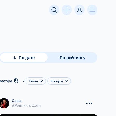
По дате
По рейтингу
•
оавтора
Темы
Жанры
...
Саша
#Родники. Дети