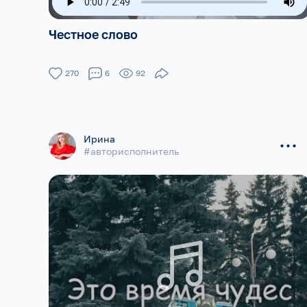
Честное слово
270
6
92
...
Ирина
#авторисполнитель