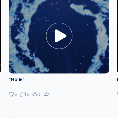
"Ночь"
3
0
5