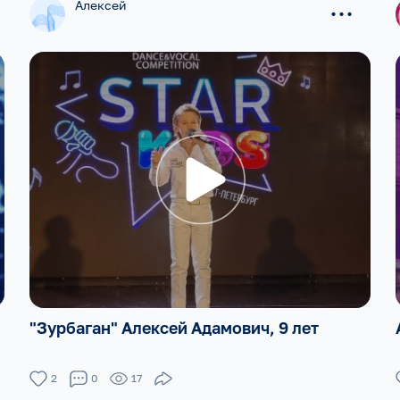
...
Алексей
"Зурбаган" Алексей Адамович, 9 лет
2
0
17