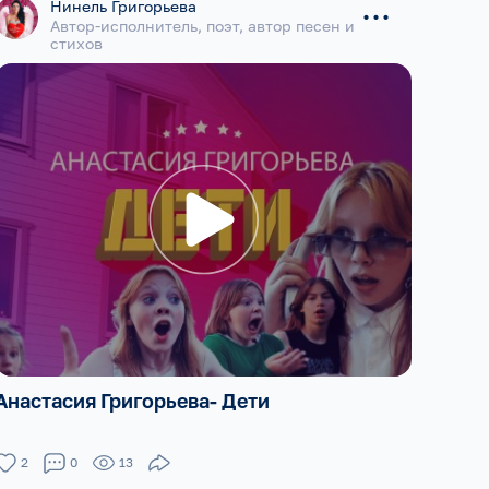
...
Нинель Григорьева
Автор-исполнитель, поэт, автор песен и
стихов
Анастасия Григорьева- Дети
2
0
13