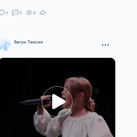
0
0
8
...
Бегун Таисия