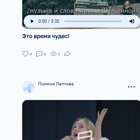
Это время чудес!
4
0
9
...
Полина Лаптева