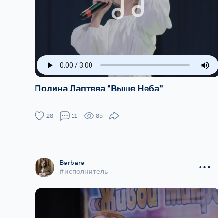
Полина Лаптева "Выше Неба"
28
11
85
...
Barbara
#исполнитель