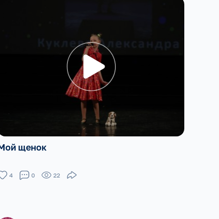
Мой щенок
4
0
22