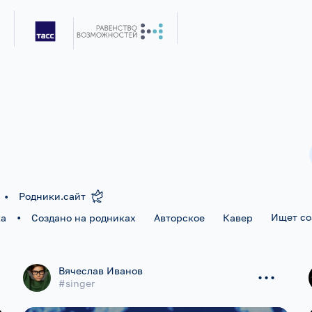
•
Родники.сайт
•
Ищет с
ка
Создано на родниках
Авторское
Кавер
...
Вячеслав Иванов
#singer