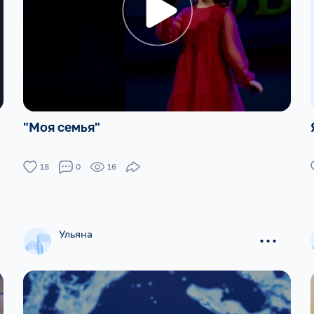
"Моя семья"
18
0
16
...
Ульяна