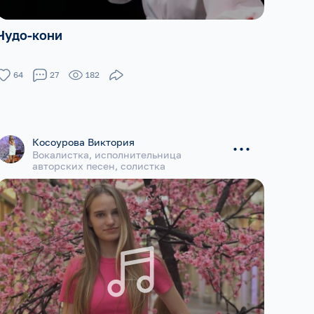
Чудо-кони
64
27
182
...
Косоурова Виктория
Вокалистка, исполнительница
авторских песен, солистка
музыкальной кавер-группы