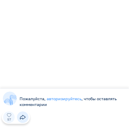
Я обучаюсь
Наш сайт использует куки. Продолжая использовать наш
сайт, вы даете согласие на обработку файлов cookie,
подтверждаете ознакомление и согласие с
Политикой
Пожалуйста,
авторизируйтесь
, чтобы оставлять
конфиденциальности
и
Пользовательским соглашением
.
комментарии
Родники-дети, Дальний Восток; сольное
пение.
Принять
97
1
0
30