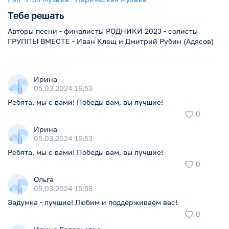
Тебе решать
Авторы песни - финалисты РОДНИКИ 2023 - солисты
ГРУППЫ ВМЕСТЕ - Иван Клещ и Дмитрий Рубин (Адясов)
Ирина
05.03.2024 16:53
Ребята, мы с вами! Победы вам, вы лучшие!
0
Ирина
05.03.2024 16:53
Ребята, мы с вами! Победы вам, вы лучшие!
Мы твое будущее Россия
0
Ольга
0
0
0
05.03.2024 15:58
Задумка - лучшие! Любим и поддерживаем вас!
Liza Kins
...
0
#Певица #Авторпесен #Композитор