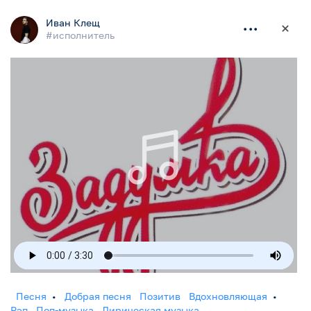
Иван Клещ
...
#исполнитель
Музпоток
По дате
По рейтингу
•
Главное
Всё
Смотреть
Слушать
Читать
Родники.сайт
•
Песня
Клип
Музыка
Слова
Аранжировка
Создано на родниках
Авторское
Кавер
•
Ищет соавтора
Темы
Жанры
Татьяна
...
Автор-исполнитель. Автор музыки и стихов
Песня
•
Добрая песня
Позитив
Вдохновляющая
•
Рэп
Поп-музыка
Лирическая музыка