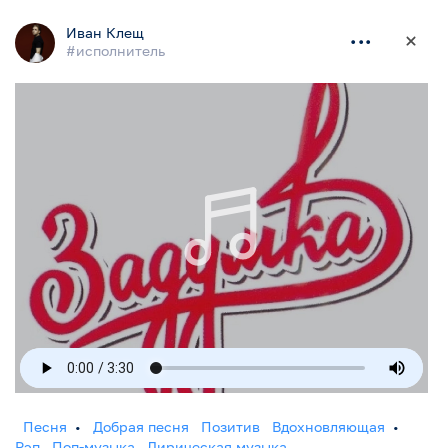
Иван Клещ
...
#исполнитель
Музпоток
По дате
По рейтингу
•
Главное
Всё
Смотреть
Слушать
Читать
Родники.сайт
•
Песня
Клип
Музыка
Слова
Аранжировка
Создано на родниках
Авторское
Кавер
•
Ищет соавтора
Темы
Жанры
Калинка
...
Песня
•
Добрая песня
Позитив
Вдохновляющая
•
Рэп
Поп-музыка
Лирическая музыка