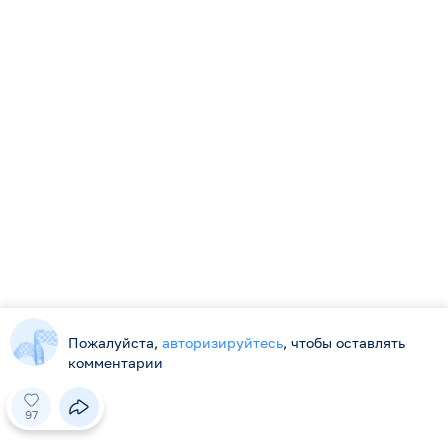
Посвящение Волжскому - сл.В.Аверковича,
муз.Н.Мухамеджановой
7
0
5
1
2
...
216
217
218
219
220
221
222
...
225
226
Дальше
Наш сайт использует куки. Продолжая использовать наш
сайт, вы даете согласие на обработку файлов cookie,
подтверждаете ознакомление и согласие с
Политикой
Пожалуйста,
авторизируйтесь
, чтобы оставлять
конфиденциальности
и
Пользовательским соглашением
.
комментарии
Принять
97