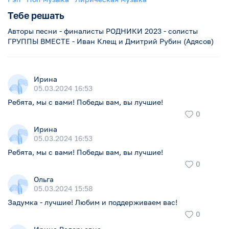
Тебе решать
Авторы песни - финалисты РОДНИКИ 2023 - солисты
ГРУППЫ ВМЕСТЕ - Иван Клещ и Дмитрий Рубин (Адясов)
Ирина
05.03.2024 16:53
Ребята, мы с вами! Победы вам, вы лучшие!
0
Ирина
05.03.2024 16:53
Ребята, мы с вами! Победы вам, вы лучшие!
Помирюсь
0
Ольга
11
12
44
05.03.2024 15:58
Задумка - лучшие! Любим и поддерживаем вас!
Ирина
...
0
Вокал