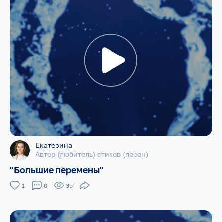
Екатерина
Автор (любитель) стихов (песен)
"Большие перемены"
1
0
35