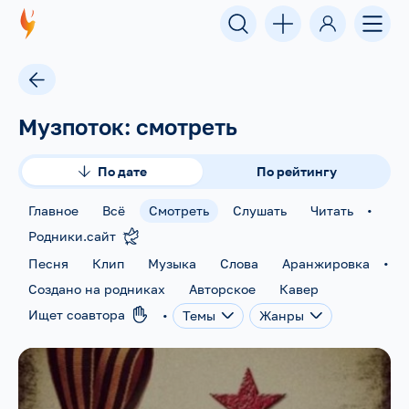
Музпоток: смотреть
По дате
По рейтингу
•
Главное
Всё
Смотреть
Слушать
Читать
Родники.сайт
•
Песня
Клип
Музыка
Слова
Аранжировка
Создано на родниках
Авторское
Кавер
•
Ищет соавтора
Темы
Жанры