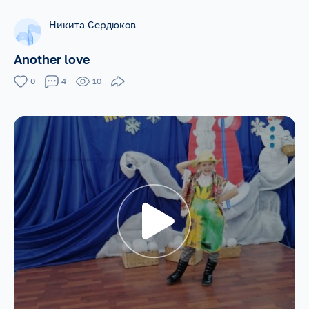
Никита Сердюков
Another love
0
4
10