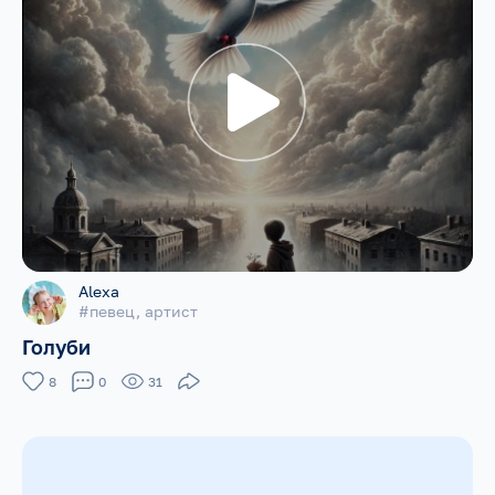
Alexa
#певец, артист
Голуби
8
0
31