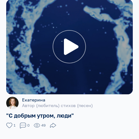
Екатерина
Автор (любитель) стихов (песен)
"С добрым утром, люди"
1
0
49