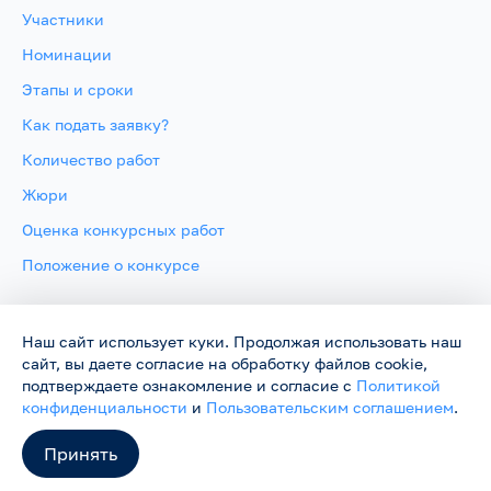
Участники
Номинации
Этапы и сроки
Как подать заявку?
Количество работ
Жюри
Оценка конкурсных работ
Положение о конкурсе
Родники ©
2026
Нас объединяет песня
Наш сайт использует куки. Продолжая использовать наш
Сайт работает в тестовом режиме и будет обновляться.
сайт, вы даете согласие на обработку файлов cookie,
Пожелания и замечания можно направить на
подтверждаете ознакомление и согласие с
Политикой
support@rodniki.com.ru
конфиденциальности
и
Пользовательским соглашением
.
Принять