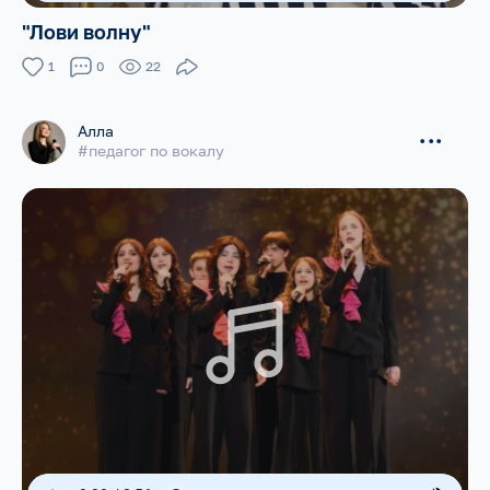
"Лови волну"
1
0
22
Алла
...
#педагог по вокалу