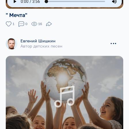
" Мечта"
1
0
16
Евгений Шишкин
...
Автор детских песен