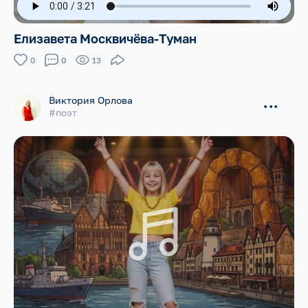
Елизавета Москвичёва-Туман
0
0
13
Виктория Орлова
...
#поэт