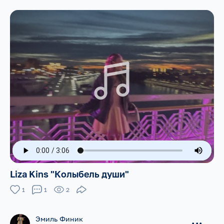
Liza Kins "Колыбель души"
1
1
2
Эмиль Финик
...