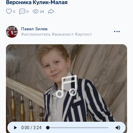
Вероника Кулик-Малая
0
0
24
Павел Зилев
...
#исполнитель #вокалист #артист