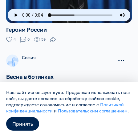
Героям России
4
0
59
София
...
Весна в ботинках
Эта песня-история о тепле, которое просыпается внутри,
о первых прогулках по оттаявшим улицам и
Наш сайт использует куки. Продолжая использовать наш
предчувствии прекрасного
сайт, вы даете согласие на обработку файлов cookie,
подтверждаете ознакомление и согласие с
Политикой
Читать полностью
конфиденциальности
и
Пользовательским соглашением
.
0
0
29
Принять
1
2
3
4
5
6
7
8
9
10
...