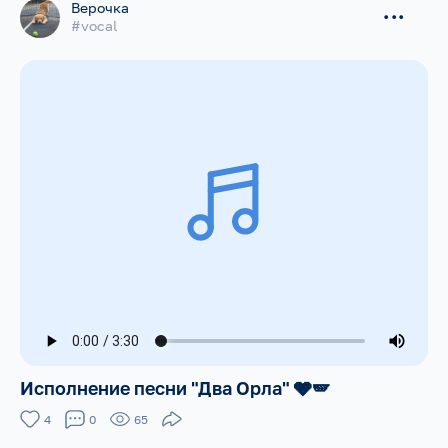
Верочка
...
#vocal
Исполнение песни "Два Орла" 🩶🪽
4
0
65