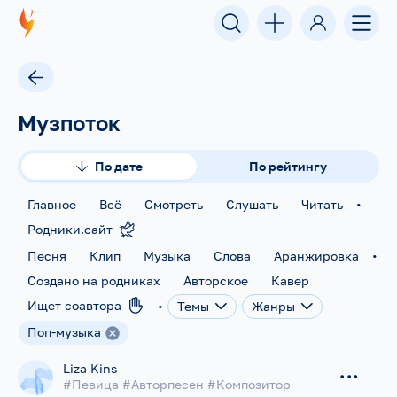
Музпоток
По дате
По рейтингу
•
Главное
Всё
Смотреть
Слушать
Читать
Родники.сайт
•
Песня
Клип
Музыка
Слова
Аранжировка
Создано на родниках
Авторское
Кавер
•
Ищет соавтора
Темы
Жанры
Поп-музыка
Liza Kins
...
#Певица #Авторпесен #Композитор