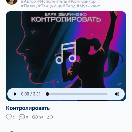
#Автор #Исполнитель #Композитор
#Певец #ТанцующийБард #Музыкант
Контролировать
1
0
24