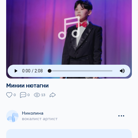
Минии нютагни
0
0
13
Николина
...
вокалист артист