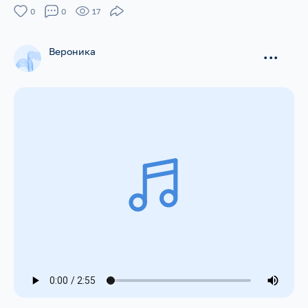
0
0
17
Вероника
...