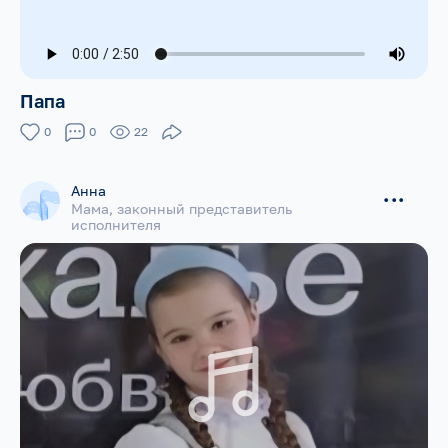
Папа
0
0
22
Анна
...
Мама, законный представитель
исполнителя