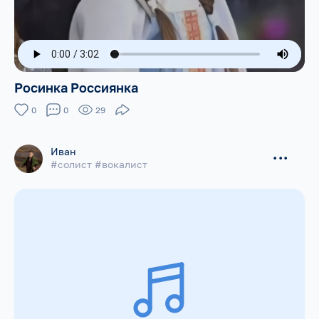
Росинка Россиянка
0
0
29
Иван
...
#солист #вокалист