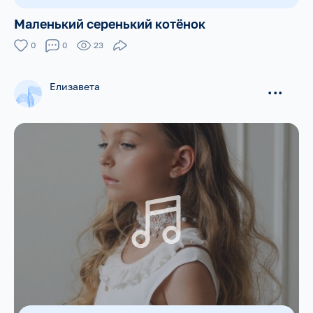
Маленький серенький котёнок
0
0
23
Елизавета
...