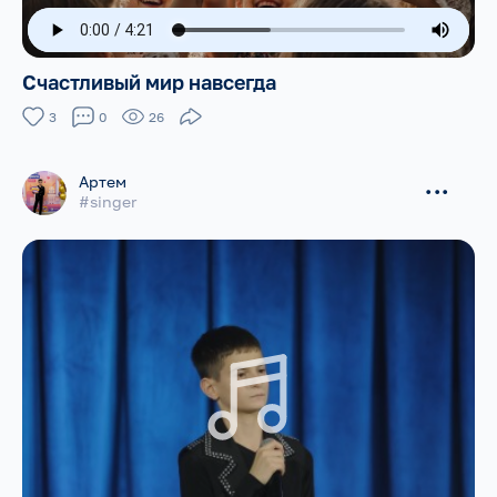
Счастливый мир навсегда
3
0
26
Артем
...
#singer