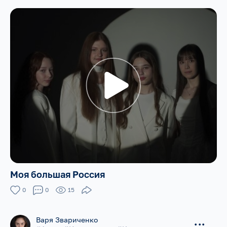
Моя большая Россия
0
0
15
Варя Звариченко
...