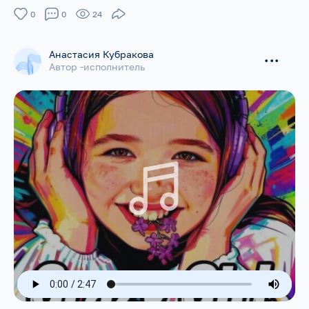
0
0
24
Анастасия Кубракова
...
Автор -исполнитель