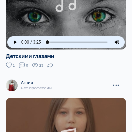
Детскими глазами
1
0
23
Агния
...
нет профессии