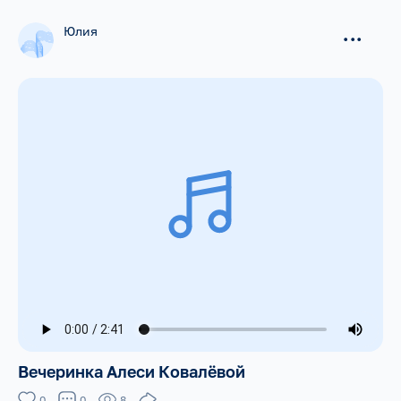
Юлия
...
Вечеринка Алеси Ковалёвой
0
0
8