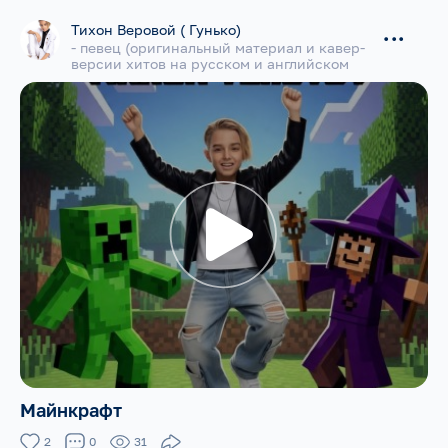
Тихон Веровой ( Гунько)
...
- певец (оригинальный материал и кавер-
версии хитов на русском и английском
языках)
Майнкрафт
2
0
31