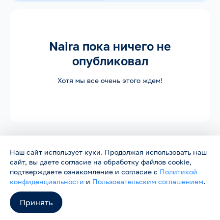
Naira пока ничего не
опубликовал
Хотя мы все очень этого ждем!
Наш сайт использует куки. Продолжая использовать наш
сайт, вы даете согласие на обработку файлов cookie,
Родники ©
2026
Нас объединяет песня
подтверждаете ознакомление и согласие с
Политикой
Сайт работает в тестовом режиме и будет обновляться.
конфиденциальности
и
Пользовательским соглашением
.
Пожелания и замечания можно направить на
support@rodniki.com.ru
Принять