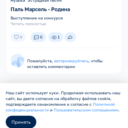
музыка Эстрадная песня
Паль Марсель - Родина
Выступление на конкурсе
Читать полностью
0
1
0
Пожалуйста,
авторизируйтесь
, чтобы
оставлять комментарии
Наш сайт использует куки. Продолжая использовать наш
сайт, вы даете согласие на обработку файлов cookie,
Родники ©
2026
Нас объединяет песня
подтверждаете ознакомление и согласие с
Политикой
Сайт работает в тестовом режиме и будет обновляться.
конфиденциальности
и
Пользовательским соглашением
.
Пожелания и замечания можно направить на
support@rodniki.com.ru
Принять