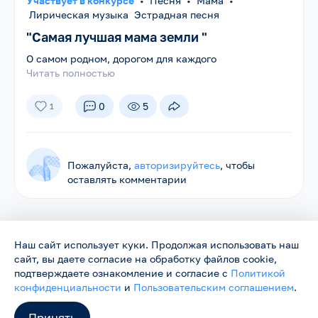
Участвует в конкурсе
•
Песня
•
Мама
•
Лирическая музыка Эстрадная песня
"Самая лучшая мама земли "
О самом родном, дорогом для каждого
Читать полностью
0
5
1
Пожалуйста,
авторизируйтесь
, чтобы
оставлять комментарии
Наш сайт использует куки. Продолжая использовать наш
сайт, вы даете согласие на обработку файлов cookie,
Родники ©
2026
Нас объединяет песня
подтверждаете ознакомление и согласие с
Политикой
Сайт работает в тестовом режиме и будет обновляться.
конфиденциальности
и
Пользовательским соглашением
.
Пожелания и замечания можно направить на
support@rodniki.com.ru
Принять