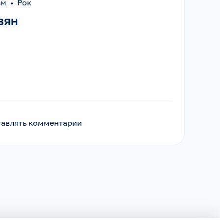
изм
•
Рок
вян
ставлять комментарии