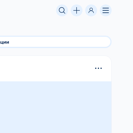
ации
...