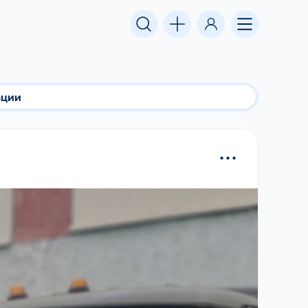
ации
...