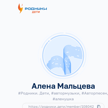
Алена Мальцева
#Родники. Дети, #автормузыки, #Авторпесен
#аленушка
https://родники.дети/member/108042