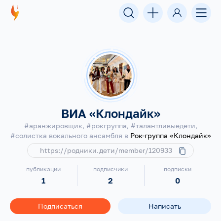
ВИА «Клондайк»
#аранжировщик, #рокгруппа, #талантливыедети,
#солистка вокального ансамбля в
Рок-группа «Клондайк»
https://родники.дети/member/120933
публикации
подписчики
подписки
1
2
0
Подписаться
Написать