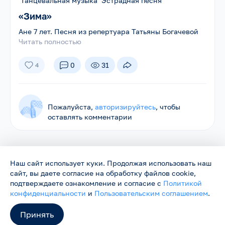
Танцевальная музыка Эстрадная песня
«Зима»
Ане 7 лет. Песня из репертуара Татьяны Богачевой
Читать полностью
0
31
4
Пожалуйста,
авторизируйтесь
, чтобы
оставлять комментарии
Наш сайт использует куки. Продолжая использовать наш
сайт, вы даете согласие на обработку файлов cookie,
Родники ©
2026
Нас объединяет песня
подтверждаете ознакомление и согласие с
Политикой
Сайт работает в тестовом режиме и будет обновляться.
конфиденциальности
и
Пользовательским соглашением
.
Пожелания и замечания можно направить на
support@rodniki.com.ru
Принять