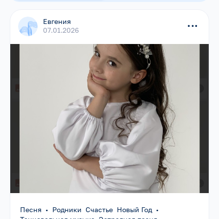
Евгения
...
07.01.2026
Песня
•
Родники Счастье Новый Год
•