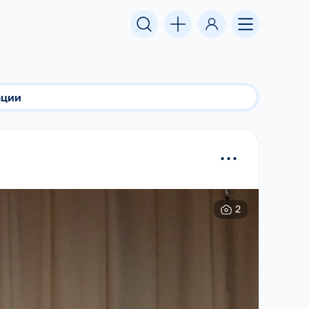
ации
...
2