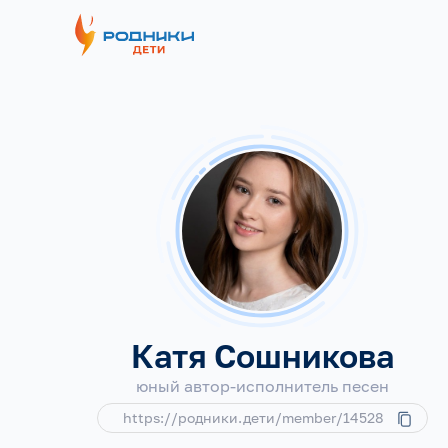
Катя Сошникова
юный автор-исполнитель песен
https://родники.дети/member/14528