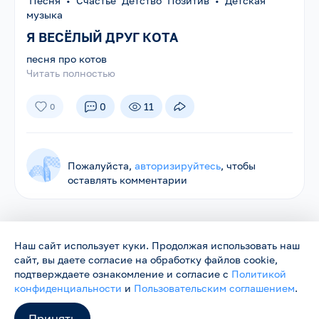
Песня
•
Счастье Детство Позитив
•
Детская
музыка
Я ВЕСЁЛЫЙ ДРУГ КОТА
песня про котов
Читать полностью
0
11
0
Пожалуйста,
авторизируйтесь
, чтобы
оставлять комментарии
Наш сайт использует куки. Продолжая использовать наш
сайт, вы даете согласие на обработку файлов cookie,
Родники ©
2026
Нас объединяет песня
подтверждаете ознакомление и согласие с
Политикой
Сайт работает в тестовом режиме и будет обновляться.
конфиденциальности
и
Пользовательским соглашением
.
Пожелания и замечания можно направить на
support@rodniki.com.ru
Принять