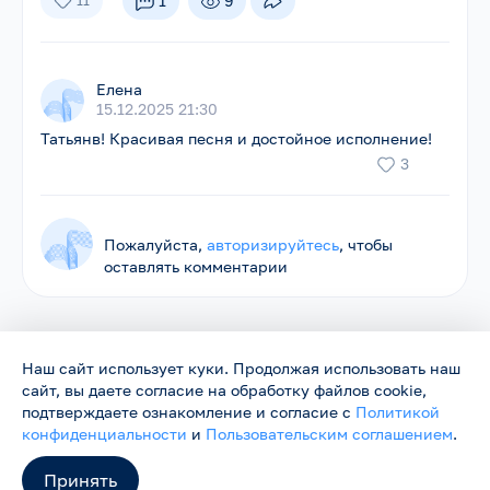
1
9
11
Елена
15.12.2025 21:30
Татьянв! Красивая песня и достойное исполнение!
3
Пожалуйста,
авторизируйтесь
, чтобы
оставлять комментарии
Наш сайт использует куки. Продолжая использовать наш
сайт, вы даете согласие на обработку файлов cookie,
Родники ©
2026
Нас объединяет песня
подтверждаете ознакомление и согласие с
Политикой
Сайт работает в тестовом режиме и будет обновляться.
конфиденциальности
и
Пользовательским соглашением
.
Пожелания и замечания можно направить на
support@rodniki.com.ru
Принять