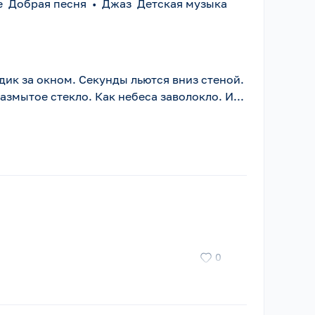
е Добрая песня
•
Джаз Детская музыка
ждик за окном. Секунды льются вниз стеной.
азмытое стекло. Как небеса заволокло. И...
0