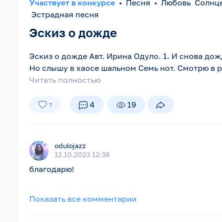
Участвует в конкурсе
•
Песня
•
Любовь Солнц
Эстрадная песня
Эскиз о дожде
Эскиз о дожде Авт. Ирина Одуло. 1. И снова до
Но слышу в хаосе шальном Семь нот. Смотрю в р
Читать полностью
4
19
7
odulojazz
12.10.2023 12:38
благодарю!
Показать все комментарии