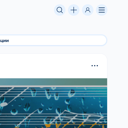
ации
...