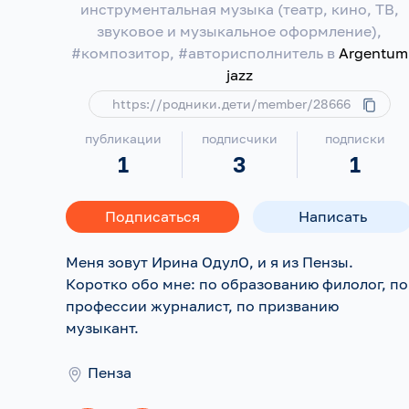
инструментальная музыка (театр, кино, ТВ,
звуковое и музыкальное оформление),
#композитор, #авторисполнитель в
Argentum
jazz
https://родники.дети/member/28666
публикации
подписчики
подписки
1
3
1
Подписаться
Написать
Меня зовут Ирина ОдулО, и я из Пензы.
Коротко обо мне: по образованию филолог, по
профессии журналист, по призванию
музыкант.
Пенза