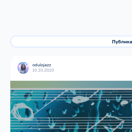
Публик
odulojazz
10.10.2023