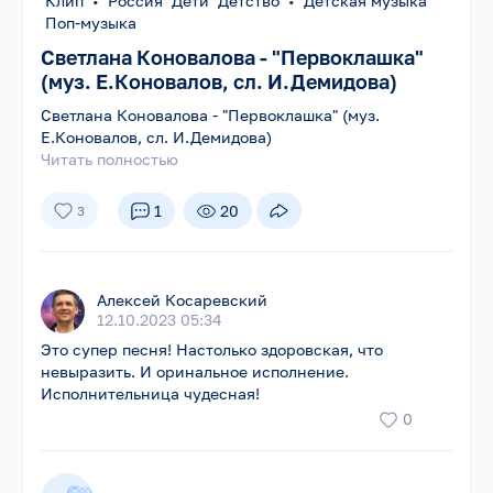
Клип
•
Россия Дети Детство
•
Детская музыка
Поп-музыка
Светлана Коновалова - "Первоклашка"
(муз. Е.Коновалов, сл. И.Демидова)
Светлана Коновалова - "Первоклашка" (муз.
Е.Коновалов, сл. И.Демидова)
Читать полностью
1
20
3
Алексей Косаревский
12.10.2023 05:34
Это супер песня! Настолько здоровская, что
невыразить. И оринальное исполнение.
Исполнительница чудесная!
0