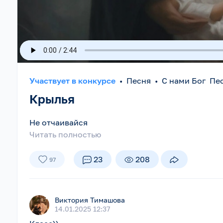
Участвует в конкурсе
•
Песня
•
С нами Бог Пе
Крылья
Не отчаивайся
Читать полностью
23
208
97
Виктория Тимашова
14.01.2025 12:37