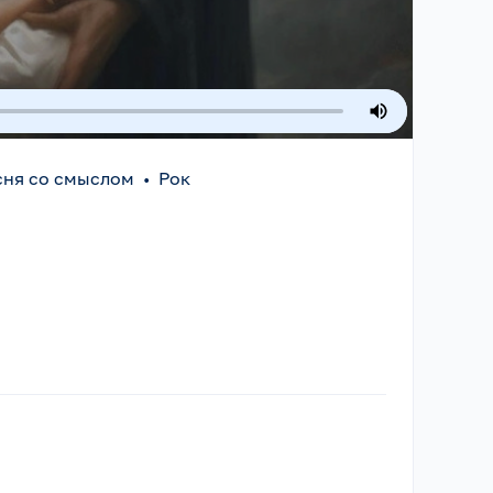
сня со смыслом
•
Рок