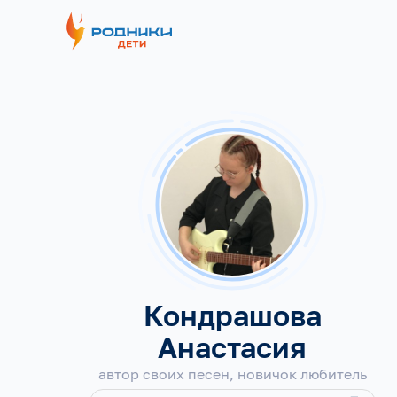
Кондрашова
Анастасия
автор своих песен, новичок любитель