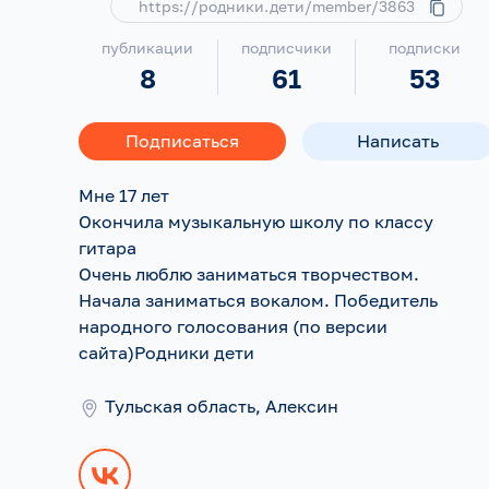
https://родники.дети/member/3863
публикации
подписчики
подписки
8
61
53
Подписаться
Написать
Мне 17 лет
Окончила музыкальную школу по классу
гитара
Очень люблю заниматься творчеством.
Начала заниматься вокалом. Победитель
народного голосования (по версии
сайта)Родники дети
Тульская область, Алексин