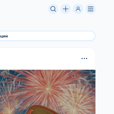
ации
...