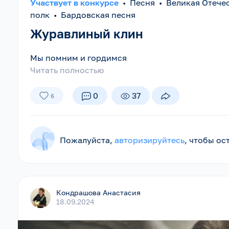
Участвует в конкурсе
•
Песня
•
Великая Отече
полк
•
Бардовская песня
Журавлиный клин
Мы помним и гордимся
Читать полностью
0
37
6
Пожалуйста,
авторизируйтесь
, чтобы о
Кондрашова Анастасия
18.09.2024