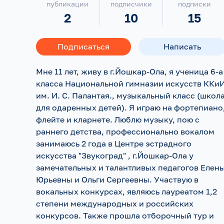
публикации
подписчики
подписки
2
10
15
Подписаться
Написать
Мне 11 лет, живу в г.Йошкар-Ола, я ученица 6-а
класса Национальной гимназии искусств ККи
им. И. С. Палантая., музыкальный класс (школ
для одаренных детей). Я играю на фортепиано
флейте и кларнете. Люблю музыку, пою с
раннего детства, профессионально вокалом
занимаюсь 2 года в Центре эстрадного
искусства "Звукоград" , г.Йошкар-Ола у
замечательных и талантливых педагогов Елен
Юрьевны и Ольги Сергеевны. Участвую в
вокальных конкурсах, являюсь лауреатом 1,2
степени международных и российских
конкурсов. Также прошла отборочный тур и