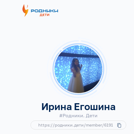
Ирина Егошина
#Родники. Дети
https://родники.дети/member/6191