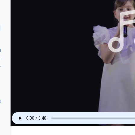
И
а
,
ы