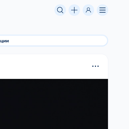
ации
...