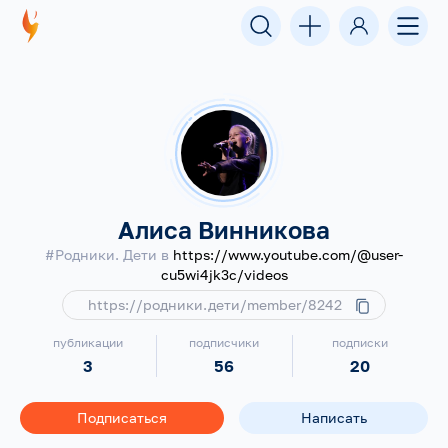
Алиса Винникова
#Родники. Дети в
https://www.youtube.com/@user-
cu5wi4jk3c/videos
https://родники.дети/member/8242
публикации
подписчики
подписки
3
56
20
Подписаться
Написать