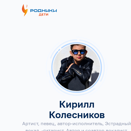
Кирилл
Колесников
Артист, певец, автор-исполнитель, Эстрадный
вокал, -гитарист, Автор и соавтор,вокалист,