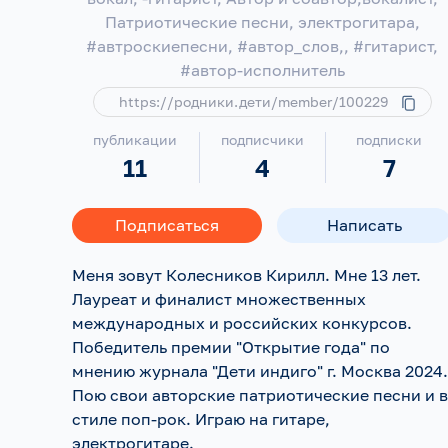
Патриотические песни, электрогитара,
#автроскиепесни, #автор_слов,, #гитарист,
#автор-исполнитель
https://родники.дети/member/100229
публикации
подписчики
подписки
11
4
7
Подписаться
Написать
Меня зовут Колесников Кирилл. Мне 13 лет.
Лауреат и финалист множественных
международных и российских конкурсов.
Победитель премии "Открытие года" по
мнению журнала "Дети индиго" г. Москва 2024.
Пою свои авторские патриотические песни и в
стиле поп-рок. Играю на гитаре,
электрогитаре.