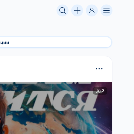
ации
...
3