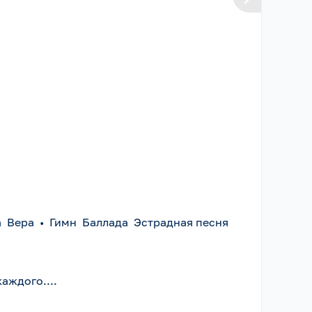
а Вера
•
Гимн Баллада Эстрадная песня
аждого....